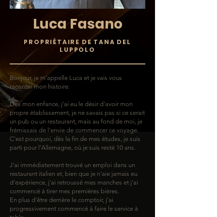
Luca Fasano
PROPRIÉTAIRE DE TANA DEL
LUPPOLO
Bonjour, je m'appelle Luca et je vais vous
raconter mon histoire.
Dès mon enfance, j'ai eu le désir d'avoir mon
propre établissement, je ne savais pas si ce serait
un pub ou un restaurant, mais au fond de moi, je
frémissais de l'envie de commencer ce voyage.
C'est pourquoi, dès la fin de mes études, je suis
parti pour l'Allemagne, où je suis resté 10 ans.
J'ai immédiatement trouvé un emploi dans un
restaurant italien et, bien que je n'aie jamais eu
d'expérience, j'ai retroussé mes manches et j'ai
commencé à tirer mes premières bières.
En plus d'être derrière le comptoir, j'ai
progressivement commencé à faire le service à